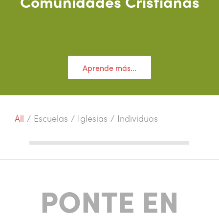
Comunidades Cristianas
Aprende más...
All
/
Escuelas
/
Iglesias
/
Individuos
PONTE EN