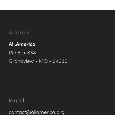
Address
All.America
PO Box 838
Grandview • MO • 64030
Email:
contact@allamerica.org