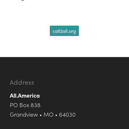
call2all.org
Address
All.America
PO Box 838
Grandview • MO • 64030